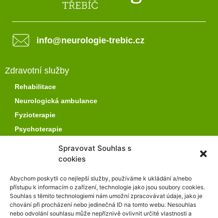
info@neurologie-trebic.cz
Zdravotní služby
Rehabilitace
Neurologická ambulance
Fyzioterapie
Psychoterapie
Spravovat Souhlas s
Ostatní služby
cookies
Přístrojové lymfodrenáže
Abychom poskytli co nejlepší služby, používáme k ukládání a/nebo
Suché uhličité koupele
přístupu k informacím o zařízení, technologie jako jsou soubory cookies.
Masáže
Souhlas s těmito technologiemi nám umožní zpracovávat údaje, jako je
chování při procházení nebo jedinečná ID na tomto webu. Nesouhlas
Aplikace kolagenových injekcí
nebo odvolání souhlasu může nepříznivě ovlivnit určité vlastnosti a