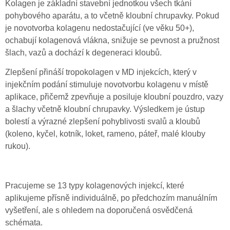
Kolagen je základní stavební jednotkou všech tkání
pohybového aparátu, a to včetně kloubní chrupavky. Pokud
je novotvorba kolagenu nedostačující (ve věku 50+),
ochabují kolagenová vlákna, snižuje se pevnost a pružnost
šlach, vazů a dochází k degeneraci kloubů.
Zlepšení přináší tropokolagen v MD injekcích, který v
injekčním podání stimuluje novotvorbu kolagenu v místě
aplikace, přičemž zpevňuje a posiluje kloubní pouzdro, vazy
a šlachy včetně kloubní chrupavky. Výsledkem je ústup
bolestí a výrazné zlepšení pohyblivosti svalů a kloubů
(koleno, kyčel, kotník, loket, rameno, páteř, malé klouby
rukou).
Pracujeme se 13 typy kolagenových injekcí, které
aplikujeme přísně individuálně, po předchozím manuálním
vyšetření, ale s ohledem na doporučená osvědčená
schémata.