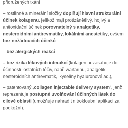
přidružených tkání
– rostlinné a minerální složky
doplňují hlavní strukturální
účinek kolagenu
, jelikož mají protizánětlivý, hojivý a
antioxidační účinek
porovnatelný s analgetiky,
nesteroidními antirevmatiky, lokálními anestetiky
, ovšem
bez nežádoucích účinků
–
bez alergických reakcí
– bez rizika lékových interakcí
(kolagen nezasahuje do
účinnosti ostatních léčiv, např. warfarinu, analgetik,
nesteroidních antirevmatik, kyseliny hyaluronové ad.),
– patentovaný „
collagen injectable delivery system
“, jenž
reprezentuje
postupné uvolňování účinných látek do
cílové oblasti
(umožňuje nahradit nitrokloubní aplikaci za
podkožní).